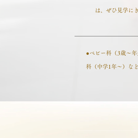
は、ぜひ見学に
●
ベビー科（3歳～年
科（中学1年～）な