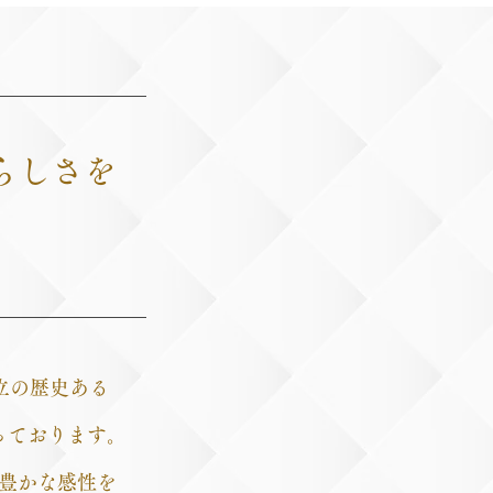
らしさを
す
立の歴史ある
っております。
豊かな感性を