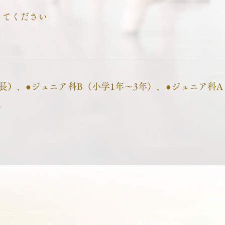
きてください
長）、
●
ジュニア科B（小学1年～3年）、
●
ジュニア科A
ど