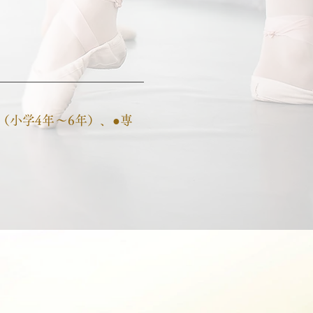
（小学4年～6年）、
●
専