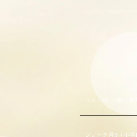
ベビー科（3歳～年
ジュニア科B（小学