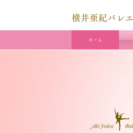
横井亜紀バレ
ホーム