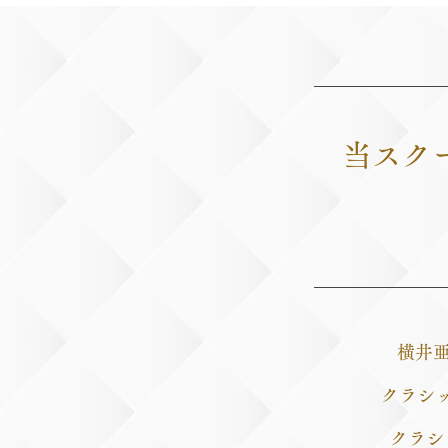
当スク
横井亜
クラシ
クラシ